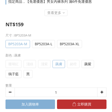
指定商品，【免運優惠】男女內褲系列 滿6件免運優惠
查看更多
NT$159
尺寸
: BP5203A-M
BP5203A-M
BP5203A-L
BP5203A-XL
顏色
: 藕膚
珊瑚紅
淺綠
淺紫
藕膚
赭橙
藕紫
鴿子藍
黑
數量
加入購物車
立即購買