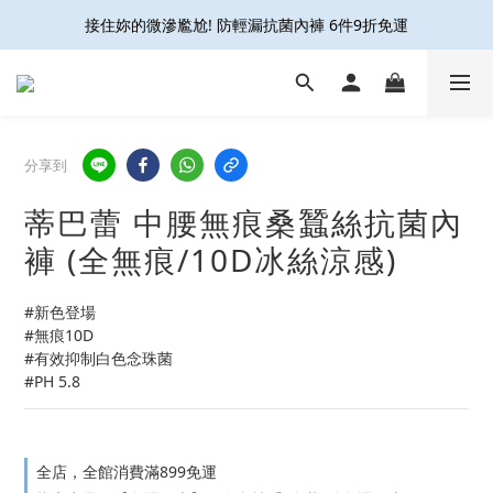
接住妳的微滲尷尬! 防輕漏抗菌內褲 6件9折免運
接住妳的微滲尷尬! 防輕漏抗菌內褲 6件9折免運
久站久走 減壓不腳痠👍足科壓縮襪6雙9折再免運
開放結帳用LINE PAY啦🎉雙重集點好划算☝️
分享到
接住妳的微滲尷尬! 防輕漏抗菌內褲 6件9折免運
蒂巴蕾 中腰無痕桑蠶絲抗菌內
褲 (全無痕/10D冰絲涼感)
#新色登場
#無痕10D
#有效抑制白色念珠菌
#PH 5.8
全店，全館消費滿899免運