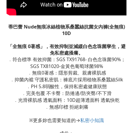
蒂巴蕾 Nude無痕冰絲植物系桑蠶絲抗菌女內褲(全無痕)
10D
「全無痕 0著感」，有效抑制並減緩白色念珠菌孳生，避
免私密處搔癢。
符合標準 有效抑菌：SGS TX91768- 白色念珠菌90%；
．
SGS TX81020-金黃色葡萄球菌98%
無痕0著感：隱形剪裁、親膚裸肌感
．
抑菌內襠 守護私密肌：褲底片採用植物系桑蠶絲
Silk
．
PH 5.8弱酸性，保持私密處健康狀態
．
完美包覆 不卡臀：防捲邊/防夾臀/不下滑
．
光滑裸肌感 透氣面料：10D超薄透面料 透氣快乾
．
無感印標 拒絕刺癢
．
※更多妳也需要知道的→
私密小知識