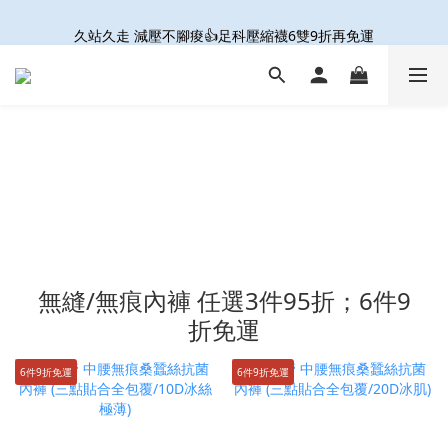
接住妳的微滲尷尬! 防輕漏抗菌內褲 6件9折免運
久站久走 減壓不腳痠👍足科壓縮襪6雙9折再免運
開放結帳用LINE PAY啦🎉雙重集點好划算☝️
接住妳的微滲尷尬! 防輕漏抗菌內褲 6件9折免運
無縫/無痕內褲 任選3件95折；6件9
折免運
6件9折免運
6件9折免運