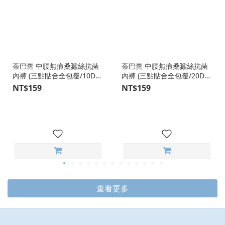
蒂巴蕾 中腰無痕桑蠶絲抗菌
蒂巴蕾 中腰無痕桑蠶絲抗菌
內褲 (三點貼合全包覆/10D冰
內褲 (三點貼合全包覆/20D冰
絲極薄)
肌)
NT$159
NT$159
查看更多