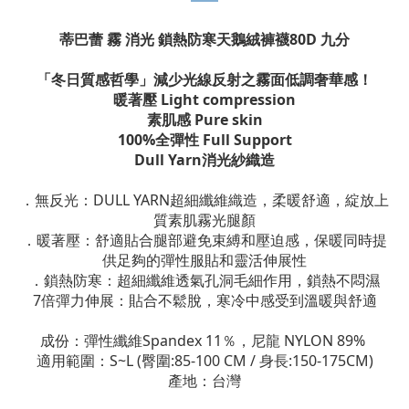
蒂巴蕾 霧 消光 鎖熱防寒天鵝絨褲襪80D 九分
「冬日質感哲學」
減少光線反射之霧面低調奢華感！
暖著壓 Light compression
素肌感 Pure skin
100%全彈性 Full Support
Dull Yarn消光紗織造
．無反光：DULL YARN超細纖維織造，柔暖舒適，綻放上
質素肌霧光腿顏
．暖著壓：舒適貼合腿部避免束縛和壓迫感，保暖同時提
供足夠的彈性服貼和靈活伸展性
．鎖熱防寒：超細纖維透氣孔洞毛細作用，鎖熱不悶濕
7倍彈力伸展：貼合不鬆脫，寒冷中感受到溫暖與舒適
成份：彈性纖維Spandex 11％，尼龍 NYLON 89%
適用範圍：S~L (臀圍:85-100 CM / 身長:150-175CM)
產地：台灣