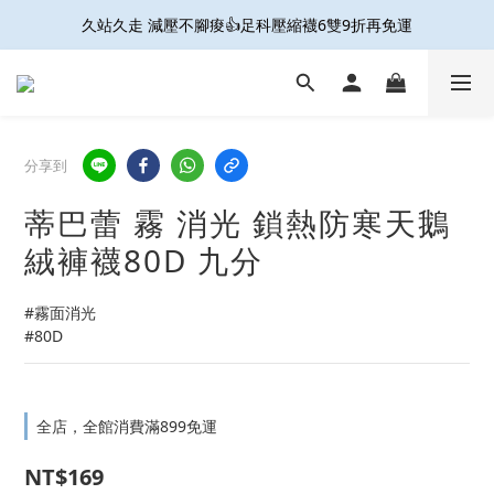
久站久走 減壓不腳痠👍足科壓縮襪6雙9折再免運
接住妳的微滲尷尬! 防輕漏抗菌內褲 6件9折免運
開放結帳用LINE PAY啦🎉雙重集點好划算☝️
接住妳的微滲尷尬! 防輕漏抗菌內褲 6件9折免運
分享到
蒂巴蕾 霧 消光 鎖熱防寒天鵝
絨褲襪80D 九分
#霧面消光
#80D
全店，全館消費滿899免運
NT$169