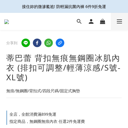
接住妳的微滲尷尬! 防輕漏抗菌內褲 6件9折免運
接住妳的微滲尷尬! 防輕漏抗菌內褲 6件9折免運
久站久走 減壓不腳痠👍足科壓縮襪6雙9折再免運
開放結帳用LINE PAY啦🎉雙重集點好划算☝️
分享到
接住妳的微滲尷尬! 防輕漏抗菌內褲 6件9折免運
蒂巴蕾 背扣無痕無鋼圈冰肌內
衣 (排扣可調整/輕薄涼感/S號-
XL號)
無痕/無鋼圈/背扣式/四段尺碼/固定式胸墊
全店，全館消費滿899免運
指定商品，無鋼圈無痕內衣 任選2件免運費