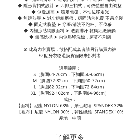
◆ 隱形背扣式設計 ➤ 四排三扣式，可依體型自由調整
◆ 側邊加高 ➤ 穩定包覆，不怕位移走光
◆ 無縫熱壓 ➤ 減少縫線磨擦，穩固貼合包覆 不易崩裂
◆ 固定式胸墊 ➤ 穿著/清洗不跑杯、不位移
◆ 內裡涼感網眼面料 ➤ 透氣排汗 乾爽細緻膚觸
◆ 無感洗標 ➤ 內側壓印洗標，穿著不刺膚
※ 此為內衣賣場，欲搭配成套者請另行購買內褲
※ 貼身衣物退換貨僅限未拆封者
適用範圍：
S（胸圍64-76cm，下胸圍56-66cm）
M（胸圍72-82cm，下胸圍60-72cm）
L（胸圍82-92cm，下胸圍72-84cm）
XL（胸圍92-102cm，下胸圍84-96cm）
成份：
【面料】尼龍 NYLON 68% , 彈性纖維 SPANDEX 32%
【裡布】尼龍 NYLON 90% , 彈性纖維 SPANDEX 10%
產地：中國
了解更多