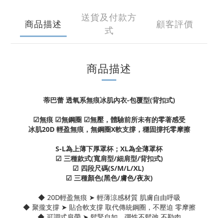
送貨及付款方
商品描述
顧客評價
式
商品描述
蒂巴蕾 透氧系無痕冰肌內衣-包覆型(背扣式)
☑無痕 ☑無鋼圈 ☑無壓，體驗前所未有的零著感受
冰肌20D 輕盈無痕，無鋼圈X軟支撐，穩固撐托零摩擦
S-L為上薄下厚罩杯；XL為全薄罩杯
☑ 三種款式(寬肩型/細肩型/背扣式)
☑ 四段尺碼(S/M/L/XL)
☑ 三種顏色(黑色/膚色/夜灰)
◆ 20D輕盈無痕 ➤ 輕薄涼感材質 肌膚自由呼吸
◆ 聚攏支撐 ➤ 貼合軟支撐 取代傳統鋼圈，不壓迫 零摩擦
◆ 可調式肩帶 ➤ 鬆緊自如，彈性不鬆弛 不勒肉