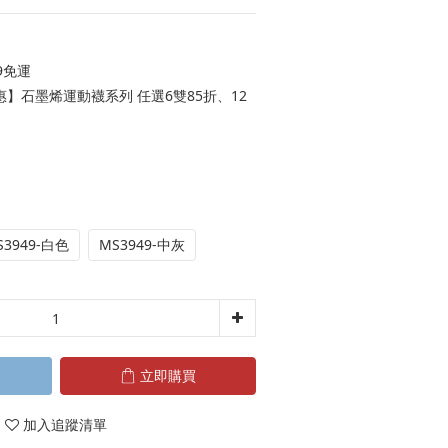
9免運
】石墨烯運動襪系列 任選6雙85折、12
S3949-白色
MS3949-中灰
立即購買
加入追蹤清單