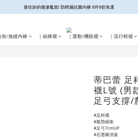
接住妳的微滲尷尬! 防輕漏抗菌內褲 6件9折免運
接住妳的微滲尷尬! 防輕漏抗菌內褲 6件9折免運
久站久走 減壓不腳痠👍足科壓縮襪6雙9折再免運
開放結帳用LINE PAY啦🎉雙重集點好划算☝️
無痕/無縫內褲
｜絲褲襪
｜運動/機能襪
｜流行棉襪
接住妳的微滲尷尬! 防輕漏抗菌內褲 6件9折免運
蒂巴蕾 足
襪L號 (男
足弓支撐/
#足科襪
#氣墊緩衝
#足弓7cmUP
#石墨烯消臭