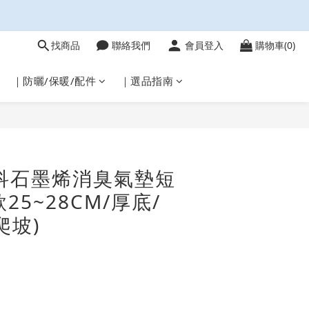
找商品
聯絡我們
會員登入
購物車(0)
｜防曬/保暖/配件
｜選品指南
立即購買
科石墨烯消臭氣墊短
款25~28CM/厚底/
爬坡)