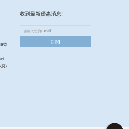
收到最新優惠消息!
訂閱
8號
net
息)