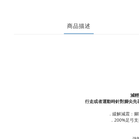
商品描述
減輕
行走或者運動時針對腳尖先
．緩解減震：腳
．200%足弓
．強