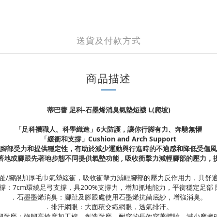
送貨及付款方式
商品描述
蒂巴蕾 足科-石墨烯消臭氣墊短襪 L(爬坡)
「
足科襪職人。科學織造
」6
大防護，讓你行腳有力、奔馳無懼
「緩衝和支撐」Cushion and Arch Support
腳部受力和提供穩定性，有助於減少運動與行進時的不適感和降低受傷風
著地
或腳跟先著地步態不同提供氣墊功能 , 吸收衝擊力減輕腳部的壓力，
趾/腳跟加厚毛巾氣墊緩衝，吸收衝擊力減輕腳部的壓力反作用力，具舒
支撐：7cm環繞足弓支撐，具200%支撐力，增加抓地能力，平衡穩定足部
．石墨墨烯消臭：腳趾及腳跟處使用石墨烯抗菌底紗，增強消臭。
．排汗網眼：大面積交織網眼，透氣排汗。
韌耐磨：強韌高捻度加工棉，創造耐磨、耐穿的長效穿著體驗，減少摩擦