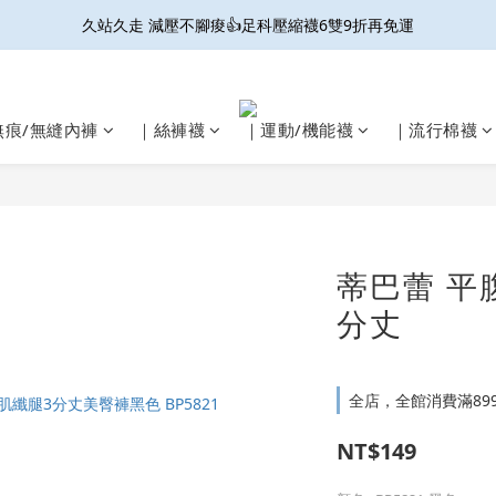
久站久走 減壓不腳痠👍足科壓縮襪6雙9折再免運
接住妳的微滲尷尬! 防輕漏抗菌內褲 6件9折免運
開放結帳用LINE PAY啦🎉雙重集點好划算☝️
接住妳的微滲尷尬! 防輕漏抗菌內褲 6件9折免運
無痕/無縫內褲
｜絲褲襪
｜運動/機能襪
｜流行棉襪
蒂巴蕾 平
分丈
全店，全館消費滿89
NT$149