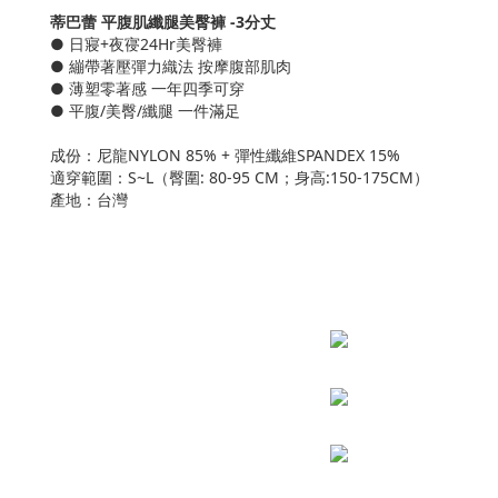
蒂巴蕾 平腹肌纖腿美臀褲 -3分丈
● 日寢+夜寑24Hr美臀褲
● 繃帶著壓彈力織法 按摩腹部肌肉
● 薄塑零著感 一年四季可穿
● 平腹/美臀/纖腿 一件滿足
成份：尼龍NYLON 85% + 彈性纖維SPANDEX 15%
適穿範圍：S~L（臀圍: 80-95 CM；身高:150-175CM）
產地：台灣