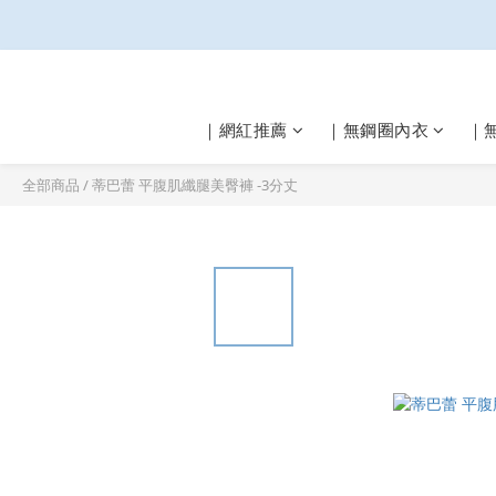
｜網紅推薦
｜無鋼圈內衣
｜
全部商品
/
蒂巴蕾 平腹肌纖腿美臀褲 -3分丈