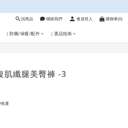
找商品
聯絡我們
會員登入
購物車(0)
｜防曬/保暖/配件
｜選品指南
立即購買
腹肌纖腿美臀褲 -3
9免運