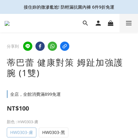
接住妳的微滲尷尬! 防輕漏抗菌內褲 6件9折免運
接住妳的微滲尷尬! 防輕漏抗菌內褲 6件9折免運
久站久走 減壓不腳痠👍足科壓縮襪6雙9折再免運
開放結帳用LINE PAY啦🎉雙重集點好划算☝️
分享到
接住妳的微滲尷尬! 防輕漏抗菌內褲 6件9折免運
蒂巴蕾 健康對策 姆趾加強護
腕 (1雙)
全店，全館消費滿899免運
NT$100
顏色
: HW0303-膚
HW0303-膚
HW0303-黑