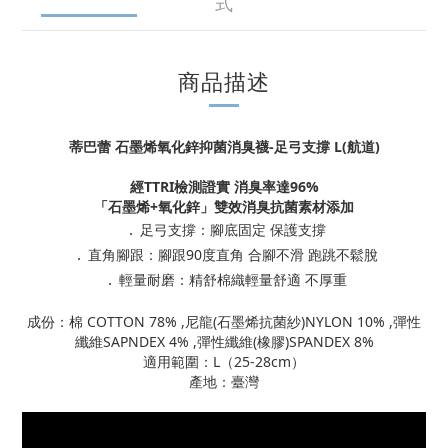
式
商品描述
蒂巴蕾 石墨烯氧化鋅抑菌消臭襪-足弓支撐 L(航道)
經TTRI檢測證實 消臭率達96%
「石墨烯+氧化鋅」雙效消臭抗菌素材添加
．
足弓支撐：腳底固定 保護支撐
．
直角腳跟：腳跟90度直角 合腳不滑 跑跳不鬆脫
．
輕量耐磨：精舒棉織輕量舒適 不厚重
成份：棉 COTTON 78% ,尼龍(石墨烯抗菌紗)NYLON 10% ,彈性
纖維SAPNDEX 4% ,彈性纖維(橡膠)SPANDEX 8%
適用範圍：L（25-28cm）
產地：臺灣