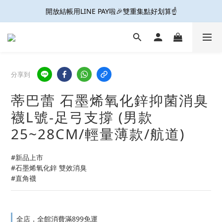
接住妳的微滲尷尬! 防輕漏抗菌內褲 6件9折免運
開放結帳用LINE PAY啦🎉雙重集點好划算☝️
接住妳的微滲尷尬! 防輕漏抗菌內褲 6件9折免運
分享到
蒂巴蕾 石墨烯氧化鋅抑菌消臭
襪L號-足弓支撐 (男款
25~28CM/輕量薄款/航道)
#新品上市
#石墨烯氧化鋅 雙效消臭
#直角襪
全店，全館消費滿899免運