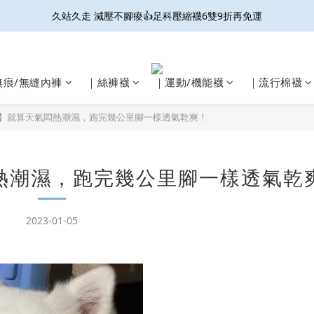
接住妳的微滲尷尬! 防輕漏抗菌內褲 6件9折免運
開放結帳用LINE PAY啦🎉雙重集點好划算☝️
接住妳的微滲尷尬! 防輕漏抗菌內褲 6件9折免運
無痕/無縫內褲
｜絲褲襪
｜運動/機能襪
｜流行棉襪
】就算天氣悶熱潮濕，跑完幾公里腳一樣透氣乾爽！
熱潮濕，跑完幾公里腳一樣透氣乾
2023-01-05