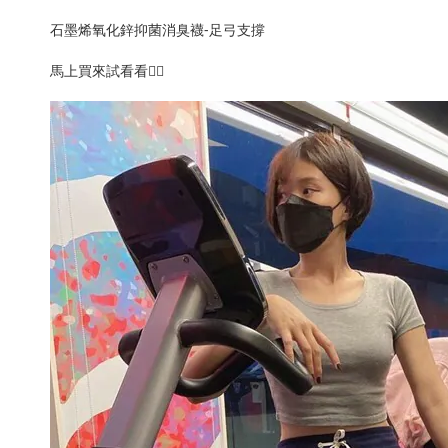
石墨烯氧化鋅抑菌消臭襪-足弓支撐
馬上買來試看看🏃‍♀️