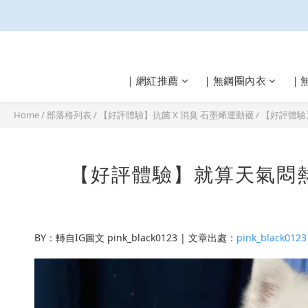
｜網紅推薦
｜無鋼圈內衣
｜
Home
/
部落格列表
/
【好評體驗】抗菌 X 消臭 石墨烯運動襪
/
【好評體驗
【好評體驗】就算天氣悶
BY：轉自IG圖文 pink_black0123 | 文章出處：
pink_black0123